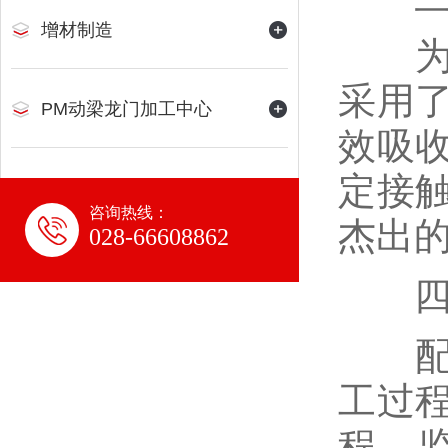
增材制造
为确
采用
PM动梁龙门加工中心
效吸
定接
咨询热线：
杰出
028-66608862
四、
配备
工过
程，